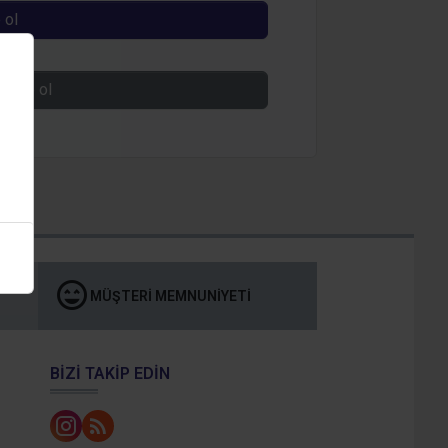
 ol
nız?
l üye ol
MÜŞTERI MEMNUNIYETI
BIZI TAKIP EDIN