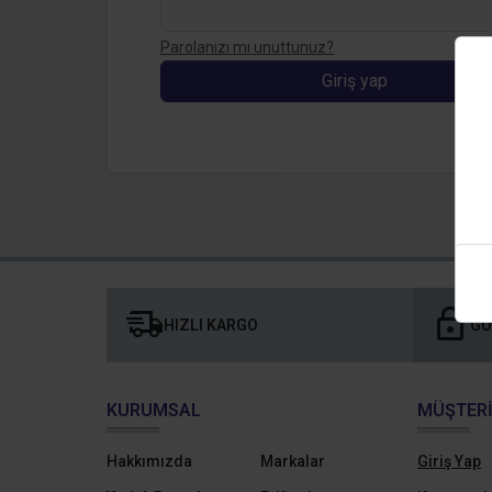
Parolanızı mı unuttunuz?
Giriş yap
HIZLI KARGO
GÜ
KURUMSAL
MÜŞTERI
Hakkımızda
Markalar
Giriş Yap