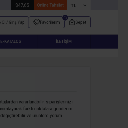
$47,65
Online Tahsilat
 Ol / Giriş Yap
Favorilerim
Sepet
E-KATALOG
İLETIŞIM
lardan yararlanabilir, siparişlerinizi
tanımlayarak farklı noktalara gönderim
 değiştirebilir ve ürünlere yorum