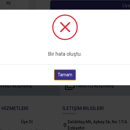
Üye
Bir şirket adına mı satın alım yapacaksı
Kurumsa
Bir hata oluştu.
Tamam
VENLI ALIŞVERIŞ
TAKSITLI ALIŞVERIŞ
 HIZMETLERI
İLETIŞIM BILGILERI
Üye Ol
Deliklitaş Mh, Aybey Sk, No:17/A
Eskişehir