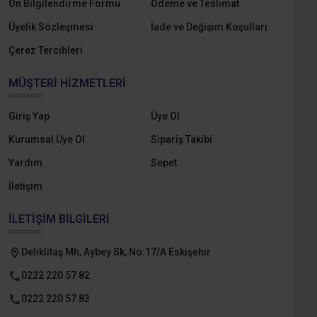
Ön Bilgilendirme Formu
Ödeme ve Teslimat
Üyelik Sözleşmesi
İade ve Değişim Koşulları
Çerez Tercihleri
MÜŞTERI HIZMETLERI
Giriş Yap
Üye Ol
Kurumsal Üye Ol
Sipariş Takibi
Yardım
Sepet
İletişim
İLETIŞIM BILGILERI
Deliklitaş Mh, Aybey Sk, No:17/A Eskişehir
0222 220 57 82
0222 220 57 83