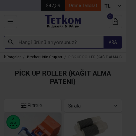
$47,59
Online Tahsilat
ARA
dek Parçalar
Brother Ürün Grupları
PİCK UP ROLLER (KAĞIT ALMA PATENİ)
PİCK UP ROLLER (KAĞIT ALMA
PATENİ)
Filtrele…
4
ADET
KALDI