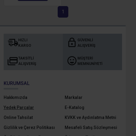
1
HIZLI
GÜVENLI
KARGO
ALIŞVERIŞ
TAKSITLI
MÜŞTERI
ALIŞVERIŞ
MEMNUNIYETI
KURUMSAL
Hakkımızda
Markalar
Yedek Parçalar
E-Katalog
Online Tahsilat
KVKK ve Aydınlatma Metni
Gizlilik ve Çerez Politikası
Mesafeli Satış Sözleşmesi