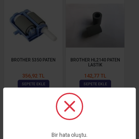
BROTHER 5350 PATEN
BROTHER HL2140 PATEN
LASTİK
356,92 TL
142,77 TL
SEPETE EKLE
SEPETE EKLE
Bir hata oluştu.