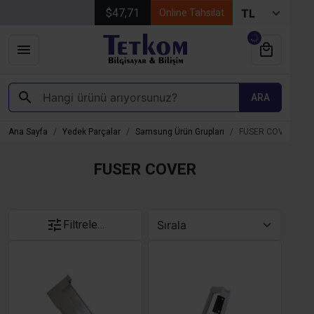
$47,71
Online Tahsilat
ARA
Ana Sayfa
Yedek Parçalar
Samsung Ürün Grupları
FUSER COVER
FUSER COVER
Filtrele…