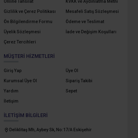
Online Tahsilat
KVKK ve Aydınlatma Metni
Gizlilik ve Çerez Politikası
Mesafeli Satış Sözleşmesi
Ön Bilgilendirme Formu
Ödeme ve Teslimat
Üyelik Sözleşmesi
İade ve Değişim Koşulları
Çerez Tercihleri
MÜŞTERI HIZMETLERI
Giriş Yap
Üye Ol
Kurumsal Üye Ol
Sipariş Takibi
Yardım
Sepet
İletişim
İLETIŞIM BILGILERI
Deliklitaş Mh, Aybey Sk, No:17/A Eskişehir