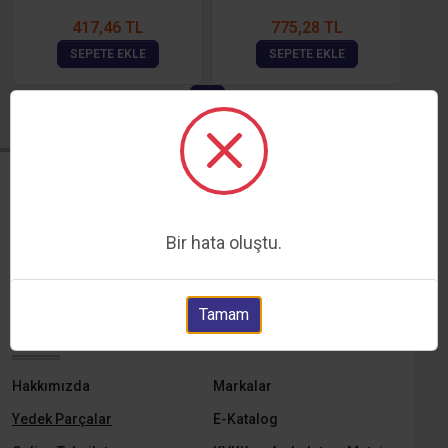
417,46 TL
775,28 TL
SEPETE EKLE
SEPETE EKLE
1
HIZLI
GÜVENLI
KARGO
ALIŞVERIŞ
Bir hata oluştu.
TAKSITLI
MÜŞTERI
ALIŞVERIŞ
MEMNUNIYETI
Tamam
KURUMSAL
Hakkımızda
Markalar
Yedek Parçalar
E-Katalog