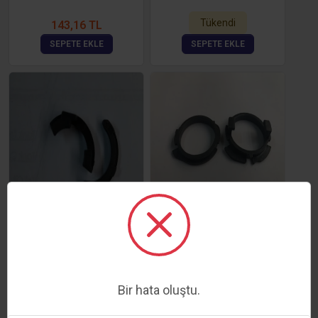
Tükendi
143,16 TL
SEPETE EKLE
SEPETE EKLE
SAMSUNG 2165 BUSHİNG
SAMSUNG 4623 BUSHİNG
SET
119,30 TL
101,40 TL
SEPETE EKLE
SEPETE EKLE
Bir hata oluştu.
1