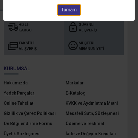
Tamam
HIZLI
GÜVENLI
KARGO
ALIŞVERIŞ
TAKSITLI
MÜŞTERI
ALIŞVERIŞ
MEMNUNIYETI
KURUMSAL
Hakkımızda
Markalar
Yedek Parçalar
E-Katalog
Online Tahsilat
KVKK ve Aydınlatma Metni
Gizlilik ve Çerez Politikası
Mesafeli Satış Sözleşmesi
Ön Bilgilendirme Formu
Ödeme ve Teslimat
Üyelik Sözleşmesi
İade ve Değişim Koşulları