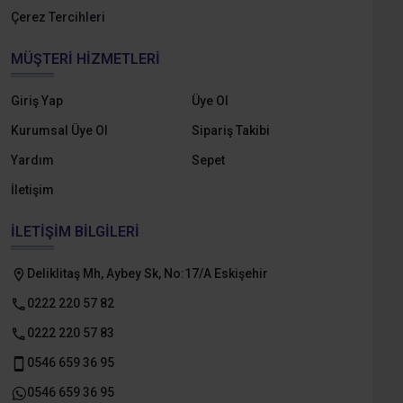
Çerez Tercihleri
MÜŞTERI HIZMETLERI
Giriş Yap
Üye Ol
Kurumsal Üye Ol
Sipariş Takibi
Yardım
Sepet
İletişim
İLETIŞIM BILGILERI
Deliklitaş Mh, Aybey Sk, No:17/A Eskişehir
0222 220 57 82
0222 220 57 83
0546 659 36 95
0546 659 36 95