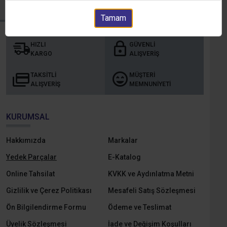
Tamam
HIZLI
GÜVENLI
KARGO
ALIŞVERIŞ
TAKSITLI
MÜŞTERI
ALIŞVERIŞ
MEMNUNIYETI
KURUMSAL
Hakkımızda
Markalar
Yedek Parçalar
E-Katalog
Online Tahsilat
KVKK ve Aydınlatma Metni
Gizlilik ve Çerez Politikası
Mesafeli Satış Sözleşmesi
Ön Bilgilendirme Formu
Ödeme ve Teslimat
Üyelik Sözleşmesi
İade ve Değişim Koşulları