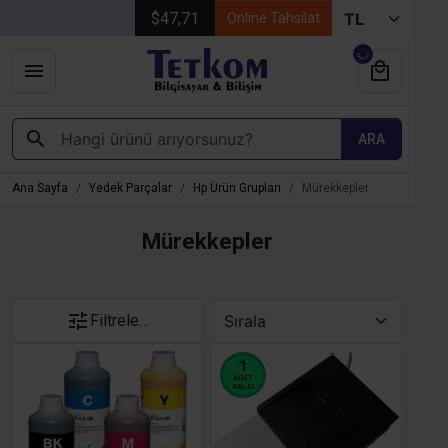
$47,71
Online Tahsilat
ARA
Ana Sayfa
Yedek Parçalar
Hp Ürün Grupları
Mürekkepler
Mürekkepler
Filtrele…
1
ADET
KALDI