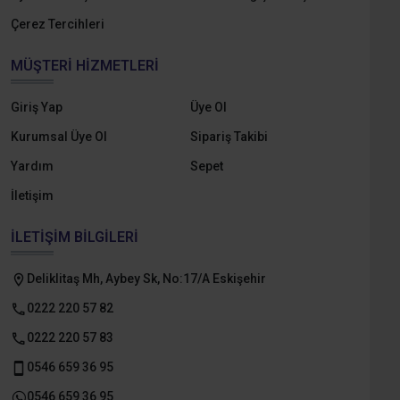
Çerez Tercihleri
MÜŞTERI HIZMETLERI
Giriş Yap
Üye Ol
Kurumsal Üye Ol
Sipariş Takibi
Yardım
Sepet
İletişim
İLETIŞIM BILGILERI
Deliklitaş Mh, Aybey Sk, No:17/A Eskişehir
0222 220 57 82
0222 220 57 83
0546 659 36 95
0546 659 36 95