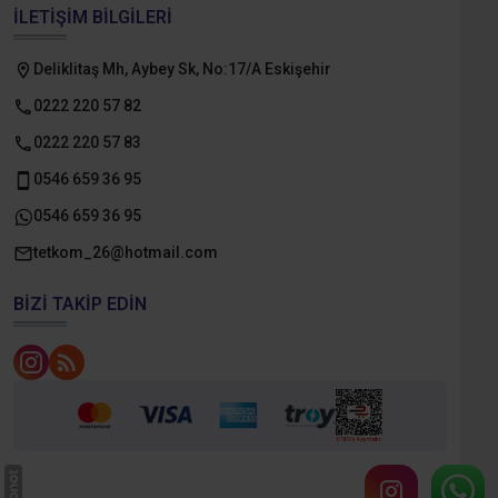
İLETIŞIM BILGILERI
Deliklitaş Mh, Aybey Sk, No:17/A Eskişehir
0222 220 57 82
0222 220 57 83
0546 659 36 95
0546 659 36 95
tetkom_26@hotmail.com
BIZI TAKIP EDIN