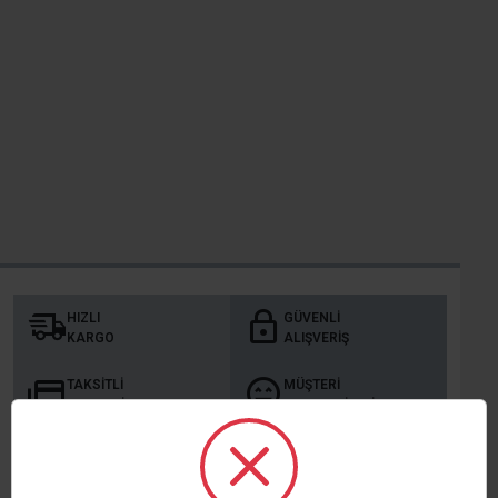
HIZLI
GÜVENLI
KARGO
ALIŞVERIŞ
TAKSITLI
MÜŞTERI
ALIŞVERIŞ
MEMNUNIYETI
KURUMSAL