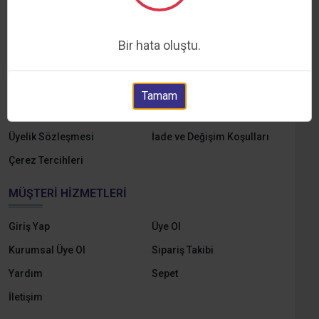
Hakkımızda
Markalar
Yedek Parçalar
E-Katalog
Bir hata oluştu.
Online Tahsilat
KVKK ve Aydınlatma Metni
Gizlilik ve Çerez Politikası
Mesafeli Satış Sözleşmesi
Tamam
Ön Bilgilendirme Formu
Ödeme ve Teslimat
Üyelik Sözleşmesi
İade ve Değişim Koşulları
Çerez Tercihleri
MÜŞTERI HIZMETLERI
Giriş Yap
Üye Ol
Kurumsal Üye Ol
Sipariş Takibi
Yardım
Sepet
İletişim