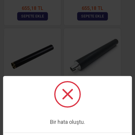
655,18 TL
655,18 TL
SEPETE EKLE
SEPETE EKLE
LEXMARK MS810 FUSER
LEXMARK T650 UPPER
FİLM
ROLLER
1.042,34 TL
476,50 TL
SEPETE EKLE
SEPETE EKLE
Bir hata oluştu.
1