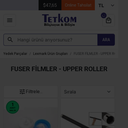
$47,65
Online Tahsilat
ARA
Yedek Parçalar
Lexmark Ürün Grupları
FUSER FİLMLER - UPPER ROLLER
FUSER FİLMLER - UPPER ROLLER
Filtrele…
1
ADET
KALDI