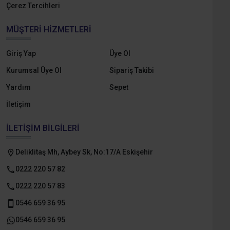
Çerez Tercihleri
MÜŞTERI HIZMETLERI
Giriş Yap
Üye Ol
Kurumsal Üye Ol
Sipariş Takibi
Yardım
Sepet
İletişim
İLETIŞIM BILGILERI
Deliklitaş Mh, Aybey Sk, No:17/A Eskişehir
0222 220 57 82
0222 220 57 83
0546 659 36 95
0546 659 36 95