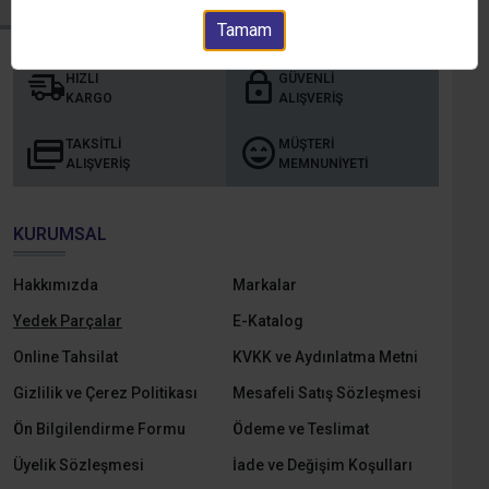
Tamam
HIZLI
GÜVENLI
KARGO
ALIŞVERIŞ
TAKSITLI
MÜŞTERI
ALIŞVERIŞ
MEMNUNIYETI
KURUMSAL
Hakkımızda
Markalar
Yedek Parçalar
E-Katalog
Online Tahsilat
KVKK ve Aydınlatma Metni
Gizlilik ve Çerez Politikası
Mesafeli Satış Sözleşmesi
Ön Bilgilendirme Formu
Ödeme ve Teslimat
Üyelik Sözleşmesi
İade ve Değişim Koşulları