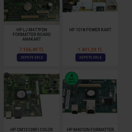
HP LJ M477FDN
HP 1018 POWER KART
FORMATTER BOARD
ANAKART
7.156,49 TL
1.431,29 TL
SEPETE EKLE
SEPETE EKLE
4
ADET
KALDI
HP CM1312NFİ COLOR
HP M401DN FORMATTER