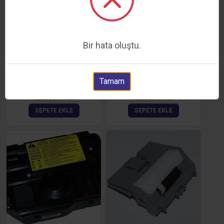
Bir hata oluştu.
HP M1536 GİRİŞ TEPSİ
HP M225 KAĞIT GİRİŞ
TEPSİ
Tamam
223,04 TL
223,04 TL
SEPETE EKLE
SEPETE EKLE