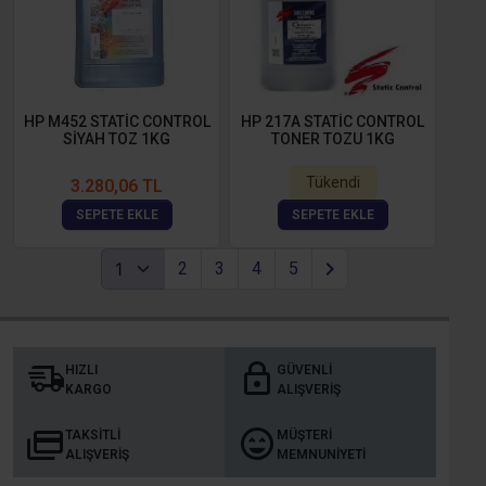
HP M452 STATİC CONTROL
HP 217A STATİC CONTROL
SİYAH TOZ 1KG
TONER TOZU 1KG
Tükendi
3.280,06 TL
SEPETE EKLE
SEPETE EKLE
2
3
4
5
HIZLI
GÜVENLI
KARGO
ALIŞVERIŞ
TAKSITLI
MÜŞTERI
ALIŞVERIŞ
MEMNUNIYETI