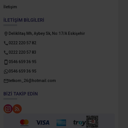
İletişim
İLETIŞIM BILGILERI
Deliklitaş Mh, Aybey Sk, No:17/A Eskişehir
0222 220 57 82
0222 220 57 83
0546 659 36 95
0546 659 36 95
tetkom_26@hotmail.com
BIZI TAKIP EDIN