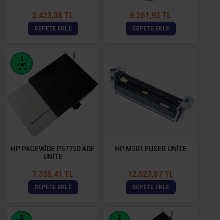
2.423,38 TL
6.261,93 TL
SEPETE EKLE
SEPETE EKLE
1
ADET
KALDI
HP PAGEWİDE P57750 ADF
HP M501 FUSER ÜNİTE
ÜNİTE
7.335,41 TL
12.523,87 TL
SEPETE EKLE
SEPETE EKLE
2
2