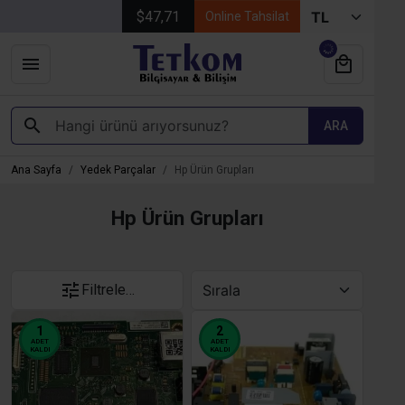
$47,71
Online Tahsilat
ARA
Ana Sayfa
Yedek Parçalar
Hp Ürün Grupları
Hp Ürün Grupları
Filtrele…
1
2
ADET
ADET
KALDI
KALDI