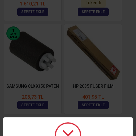
Tükendi
1.610,21 TL
SEPETE EKLE
SEPETE EKLE
1
ADET
KALDI
SAMSUNG CLX9350 PATEN
HP 2035 FUSER FİLM
208,73 TL
401,95 TL
SEPETE EKLE
SEPETE EKLE