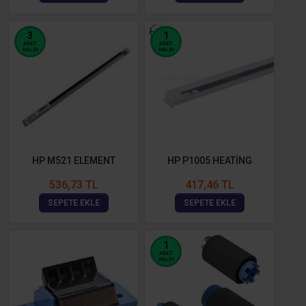
3
1
ADET
ADET
KALDI
KALDI
HP M521 ELEMENT
HP P1005 HEATİNG
536,73 TL
417,46 TL
SEPETE EKLE
SEPETE EKLE
1
ADET
KALDI