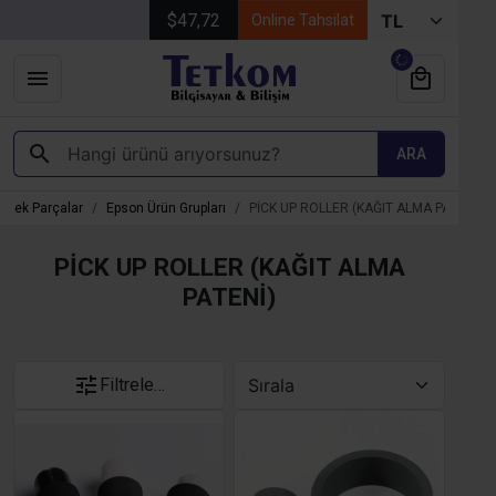
$47,72
Online Tahsilat
ARA
edek Parçalar
Epson Ürün Grupları
PİCK UP ROLLER (KAĞIT ALMA PATENİ)
PİCK UP ROLLER (KAĞIT ALMA
PATENİ)
Filtrele…