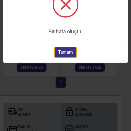
Bir hata oluştu.
EPSON L1800 PATEN
EPSON M4000 PATEN SET
Tamam
238,60 TL
357,90 TL
SEPETE EKLE
SEPETE EKLE
1
HIZLI
GÜVENLI
KARGO
ALIŞVERIŞ
TAKSITLI
MÜŞTERI