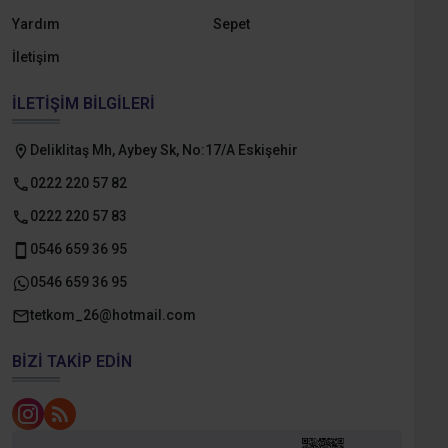
Yardım
Sepet
İletişim
İLETIŞIM BILGILERI
Deliklitaş Mh, Aybey Sk, No:17/A Eskişehir
0222 220 57 82
0222 220 57 83
0546 659 36 95
0546 659 36 95
tetkom_26@hotmail.com
BIZI TAKIP EDIN