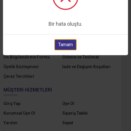
KURUMSAL
Hakkımızda
Markalar
Bir hata oluştu.
Yedek Parçalar
E-Katalog
Online Tahsilat
KVKK ve Aydınlatma Metni
Tamam
Gizlilik ve Çerez Politikası
Mesafeli Satış Sözleşmesi
Ön Bilgilendirme Formu
Ödeme ve Teslimat
Üyelik Sözleşmesi
İade ve Değişim Koşulları
Çerez Tercihleri
MÜŞTERI HIZMETLERI
Giriş Yap
Üye Ol
Kurumsal Üye Ol
Sipariş Takibi
Yardım
Sepet