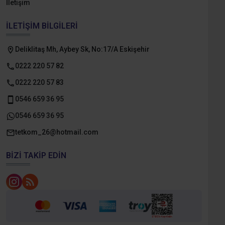
İletişim
İLETIŞIM BILGILERI
Deliklitaş Mh, Aybey Sk, No:17/A Eskişehir
0222 220 57 82
0222 220 57 83
0546 659 36 95
0546 659 36 95
tetkom_26@hotmail.com
BIZI TAKIP EDIN