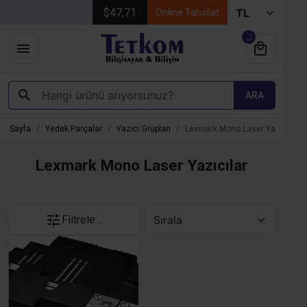
$47,71
Online Tahsilat
ARA
na Sayfa
Yedek Parçalar
Yazıcı Grupları
Lexmark Mono Laser Yazıcılar
Lexmark Mono Laser Yazıcılar
Filtrele…