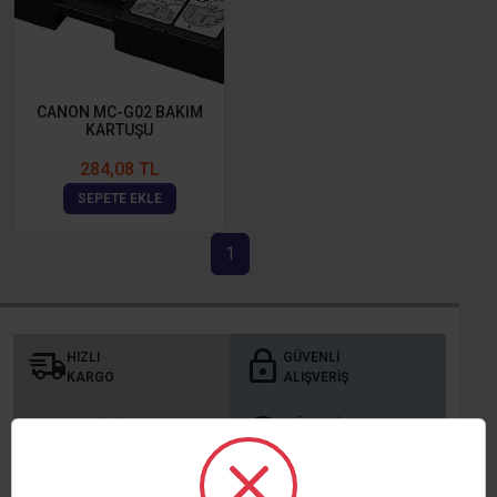
CANON MC-G02 BAKIM
KARTUŞU
284,08 TL
SEPETE EKLE
1
HIZLI
GÜVENLI
KARGO
ALIŞVERIŞ
TAKSITLI
MÜŞTERI
ALIŞVERIŞ
MEMNUNIYETI