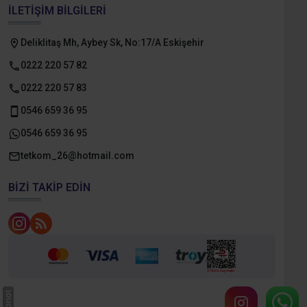
İLETIŞIM BILGILERI
Deliklitaş Mh, Aybey Sk, No:17/A Eskişehir
0222 220 57 82
0222 220 57 83
0546 659 36 95
0546 659 36 95
tetkom_26@hotmail.com
BIZI TAKIP EDIN