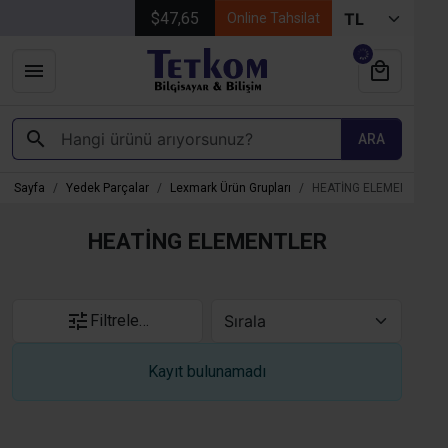
$47,65
Online Tahsilat
ARA
na Sayfa
Yedek Parçalar
Lexmark Ürün Grupları
HEATİNG ELEMENTLER
HEATİNG ELEMENTLER
Filtrele…
Kayıt bulunamadı