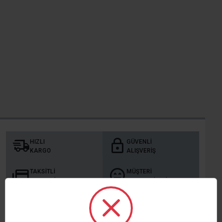
HIZLI
GÜVENLI
KARGO
ALIŞVERIŞ
TAKSITLI
MÜŞTERI
ALIŞVERIŞ
MEMNUNIYETI
KURUMSAL