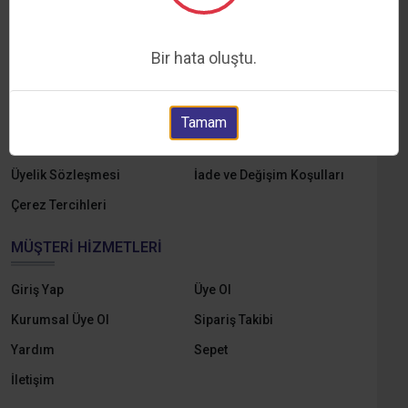
Hakkımızda
Markalar
Yedek Parçalar
E-Katalog
Bir hata oluştu.
Online Tahsilat
KVKK ve Aydınlatma Metni
Gizlilik ve Çerez Politikası
Mesafeli Satış Sözleşmesi
Tamam
Ön Bilgilendirme Formu
Ödeme ve Teslimat
Üyelik Sözleşmesi
İade ve Değişim Koşulları
Çerez Tercihleri
MÜŞTERI HIZMETLERI
Giriş Yap
Üye Ol
Kurumsal Üye Ol
Sipariş Takibi
Yardım
Sepet
İletişim