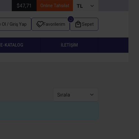
$47,71
Online Tahsilat
 Ol / Giriş Yap
Favorilerim
Sepet
E-KATALOG
İLETIŞIM