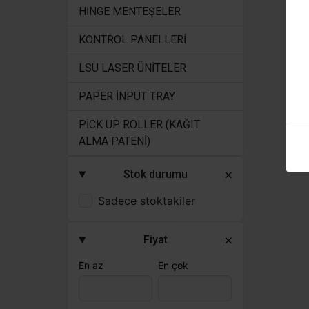
HİNGE MENTEŞELER
KONTROL PANELLERİ
LSU LASER ÜNİTELER
PAPER İNPUT TRAY
PİCK UP ROLLER (KAĞIT
ALMA PATENİ)
Stok durumu
Sadece stoktakiler
Fiyat
En az
En çok