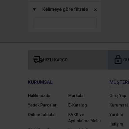
Kelimeye göre filtrele
HIZLI KARGO
GÜ
KURUMSAL
MÜŞTERI
Hakkımızda
Markalar
Giriş Yap
Yedek Parçalar
E-Katalog
Kurumsal 
Online Tahsilat
KVKK ve
Yardım
Aydınlatma Metni
İletişim