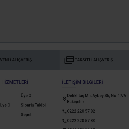
VENLI ALIŞVERIŞ
TAKSITLI ALIŞVERIŞ
 HIZMETLERI
İLETIŞIM BILGILERI
Üye Ol
Deliklitaş Mh, Aybey Sk, No:17/A
Eskişehir
Üye Ol
Sipariş Takibi
0222 220 57 82
Sepet
0222 220 57 83