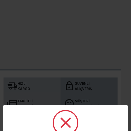
HIZLI
GÜVENLI
KARGO
ALIŞVERIŞ
TAKSITLI
MÜŞTERI
ALIŞVERIŞ
MEMNUNIYETI
KURUMSAL