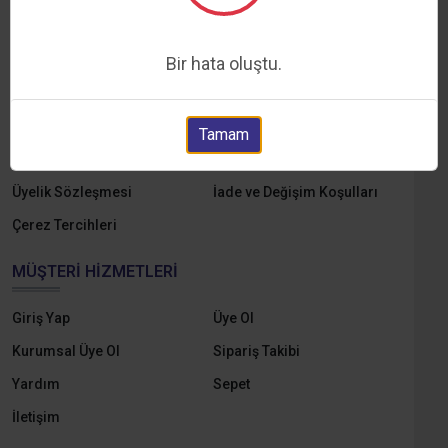
Hakkımızda
Markalar
Yedek Parçalar
E-Katalog
Bir hata oluştu.
Online Tahsilat
KVKK ve Aydınlatma Metni
Gizlilik ve Çerez Politikası
Mesafeli Satış Sözleşmesi
Tamam
Ön Bilgilendirme Formu
Ödeme ve Teslimat
Üyelik Sözleşmesi
İade ve Değişim Koşulları
Çerez Tercihleri
MÜŞTERI HIZMETLERI
Giriş Yap
Üye Ol
Kurumsal Üye Ol
Sipariş Takibi
Yardım
Sepet
İletişim