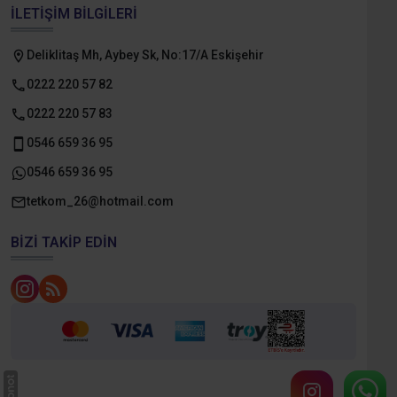
İLETIŞIM BILGILERI
Deliklitaş Mh, Aybey Sk, No:17/A Eskişehir
0222 220 57 82
0222 220 57 83
0546 659 36 95
0546 659 36 95
tetkom_26@hotmail.com
BIZI TAKIP EDIN