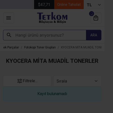
$47,71
Online Tahsilat
ARA
edek Parçalar
Fotokopi Toner Grupları
KYOCERA MİTA MUADİL TONERLER
KYOCERA MİTA MUADİL TONERLER
Filtrele…
Kayıt bulunamadı