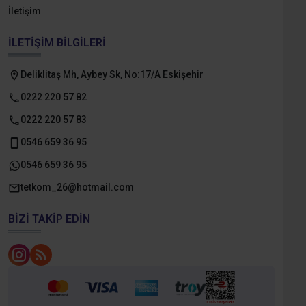
İletişim
İLETIŞIM BILGILERI
Deliklitaş Mh, Aybey Sk, No:17/A Eskişehir
0222 220 57 82
0222 220 57 83
0546 659 36 95
0546 659 36 95
tetkom_26@hotmail.com
BIZI TAKIP EDIN