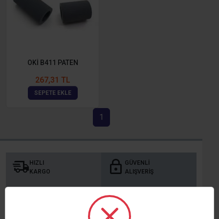
OKİ B411 PATEN
267,31 TL
SEPETE EKLE
1
HIZLI
GÜVENLI
KARGO
ALIŞVERIŞ
TAKSITLI
MÜŞTERI
ALIŞVERIŞ
MEMNUNIYETI