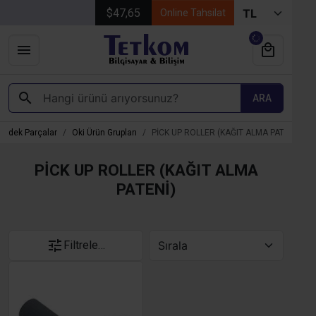
$47,65
Online Tahsilat
ARA
Yedek Parçalar
Oki Ürün Grupları
PİCK UP ROLLER (KAĞIT ALMA PATENİ)
PİCK UP ROLLER (KAĞIT ALMA
PATENİ)
Filtrele…