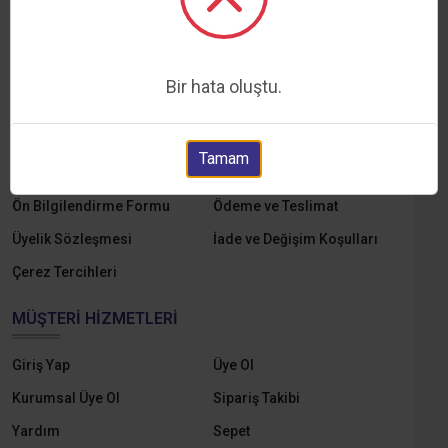
KURUMSAL
Hakkımızda
Markalar
Bir hata oluştu.
Yedek Parçalar
E-Katalog
Online Tahsilat
KVKK ve Aydınlatma Metni
Tamam
Gizlilik ve Çerez Politikası
Mesafeli Satış Sözleşmesi
Ön Bilgilendirme Formu
Ödeme ve Teslimat
Üyelik Sözleşmesi
İade ve Değişim Koşulları
Çerez Tercihleri
MÜŞTERI HIZMETLERI
Giriş Yap
Üye Ol
Kurumsal Üye Ol
Sipariş Takibi
Yardım
Sepet