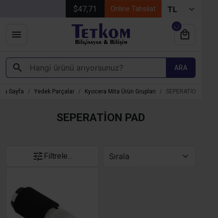
$47,71
Online Tahsilat
ARA
na Sayfa
Yedek Parçalar
Kyocera Mita Ürün Grupları
SEPERATİON PAD
SEPERATİON PAD
Filtrele…