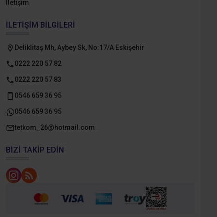
İletişim
İLETIŞIM BILGILERI
Deliklitaş Mh, Aybey Sk, No:17/A Eskişehir
0222 220 57 82
0222 220 57 83
0546 659 36 95
0546 659 36 95
tetkom_26@hotmail.com
BIZI TAKIP EDIN