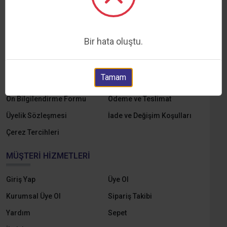
KURUMSAL
Hakkımızda
Markalar
Bir hata oluştu.
Yedek Parçalar
E-Katalog
Online Tahsilat
KVKK ve Aydınlatma Metni
Tamam
Gizlilik ve Çerez Politikası
Mesafeli Satış Sözleşmesi
Ön Bilgilendirme Formu
Ödeme ve Teslimat
Üyelik Sözleşmesi
İade ve Değişim Koşulları
Çerez Tercihleri
MÜŞTERI HIZMETLERI
Giriş Yap
Üye Ol
Kurumsal Üye Ol
Sipariş Takibi
Yardım
Sepet