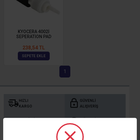
KYOCERA 4002İ
SEPERATİON PAD
238,54 TL
SEPETE EKLE
1
HIZLI
GÜVENLI
KARGO
ALIŞVERIŞ
TAKSITLI
MÜŞTERI
ALIŞVERIŞ
MEMNUNIYETI