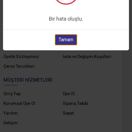
Hakkımızda
Markalar
Yedek Parçalar
E-Katalog
Bir hata oluştu.
Online Tahsilat
KVKK ve Aydınlatma Metni
Gizlilik ve Çerez Politikası
Mesafeli Satış Sözleşmesi
Tamam
Ön Bilgilendirme Formu
Ödeme ve Teslimat
Üyelik Sözleşmesi
İade ve Değişim Koşulları
Çerez Tercihleri
MÜŞTERI HIZMETLERI
Giriş Yap
Üye Ol
Kurumsal Üye Ol
Sipariş Takibi
Yardım
Sepet
İletişim