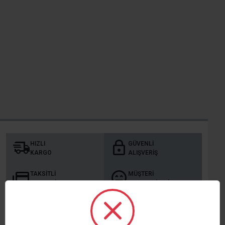
HIZLI
GÜVENLI
KARGO
ALIŞVERIŞ
TAKSITLI
MÜŞTERI
ALIŞVERIŞ
MEMNUNIYETI
KURUMSAL