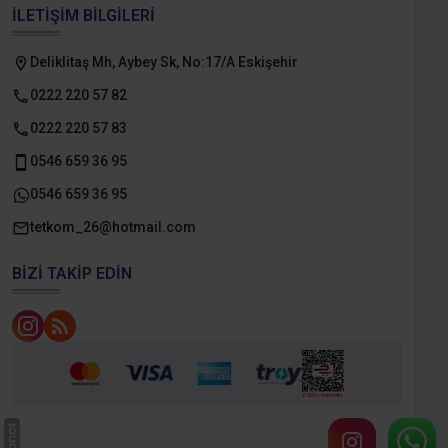
İLETIŞIM BILGILERI
Deliklitaş Mh, Aybey Sk, No:17/A Eskişehir
0222 220 57 82
0222 220 57 83
0546 659 36 95
0546 659 36 95
tetkom_26@hotmail.com
BIZI TAKIP EDIN