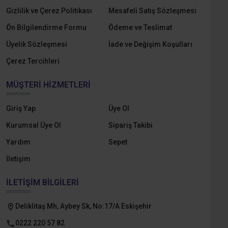
Gizlilik ve Çerez Politikası
Mesafeli Satış Sözleşmesi
Ön Bilgilendirme Formu
Ödeme ve Teslimat
Üyelik Sözleşmesi
İade ve Değişim Koşulları
Çerez Tercihleri
MÜŞTERI HIZMETLERI
Giriş Yap
Üye Ol
Kurumsal Üye Ol
Sipariş Takibi
Yardım
Sepet
İletişim
İLETIŞIM BILGILERI
Deliklitaş Mh, Aybey Sk, No:17/A Eskişehir
0222 220 57 82