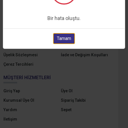
Hakkımızda
Markalar
Yedek Parçalar
E-Katalog
Bir hata oluştu.
Online Tahsilat
KVKK ve Aydınlatma Metni
Gizlilik ve Çerez Politikası
Mesafeli Satış Sözleşmesi
Tamam
Ön Bilgilendirme Formu
Ödeme ve Teslimat
Üyelik Sözleşmesi
İade ve Değişim Koşulları
Çerez Tercihleri
MÜŞTERI HIZMETLERI
Giriş Yap
Üye Ol
Kurumsal Üye Ol
Sipariş Takibi
Yardım
Sepet
İletişim