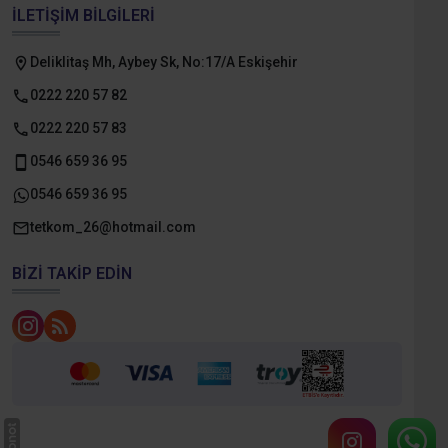
İLETIŞIM BILGILERI
Deliklitaş Mh, Aybey Sk, No:17/A Eskişehir
0222 220 57 82
0222 220 57 83
0546 659 36 95
0546 659 36 95
tetkom_26@hotmail.com
BIZI TAKIP EDIN