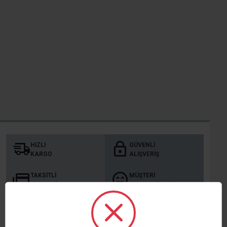
HIZLI
GÜVENLI
KARGO
ALIŞVERIŞ
TAKSITLI
MÜŞTERI
ALIŞVERIŞ
MEMNUNIYETI
KURUMSAL