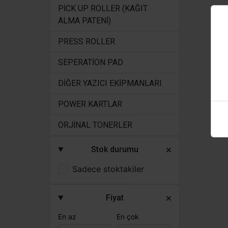
PİCK UP ROLLER (KAĞIT
ALMA PATENİ)
PRESS ROLLER
SEPERATİON PAD
DİĞER YAZICI EKİPMANLARI
POWER KARTLAR
ORJİNAL TONERLER
Stok durumu
Sadece stoktakiler
Fiyat
En az
En çok