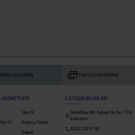
VENLI ALIŞVERIŞ
TAKSITLI ALIŞVERIŞ
 HIZMETLERI
İLETIŞIM BILGILERI
Üye Ol
Deliklitaş Mh, Aybey Sk, No:17/A
Eskişehir
Üye Ol
Sipariş Takibi
0222 220 57 82
Sepet