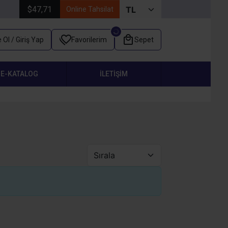
$47,71
Online Tahsilat
 Ol / Giriş Yap
Favorilerim
Sepet
E-KATALOG
İLETIŞIM