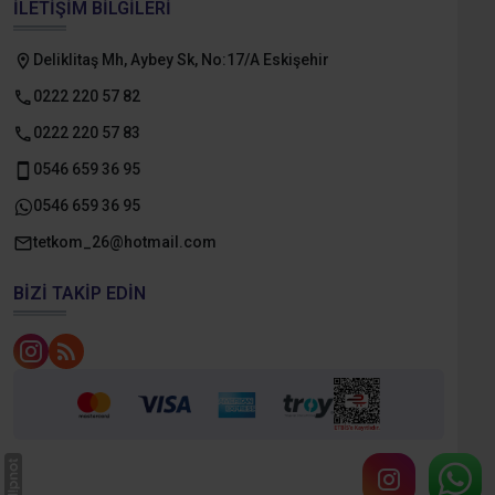
İLETIŞIM BILGILERI
Deliklitaş Mh, Aybey Sk, No:17/A Eskişehir
0222 220 57 82
0222 220 57 83
0546 659 36 95
0546 659 36 95
tetkom_26@hotmail.com
BIZI TAKIP EDIN