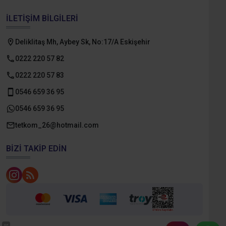
İLETIŞIM BILGILERI
Deliklitaş Mh, Aybey Sk, No:17/A Eskişehir
0222 220 57 82
0222 220 57 83
0546 659 36 95
0546 659 36 95
tetkom_26@hotmail.com
BIZI TAKIP EDIN