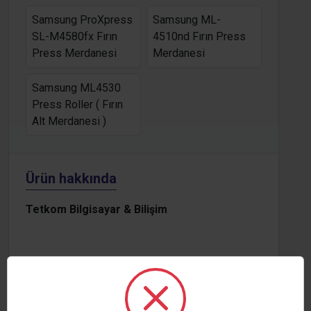
Samsung ProXpress
Samsung ML-
SL-M4580fx Fırın
4510nd Fırın Press
Press Merdanesi
Merdanesi
Samsung ML4530
Press Roller ( Fırın
Alt Merdanesi )
Ürün hakkında
Tetkom Bilgisayar & Bilişim
Sıfırlanmış Ürün
Sıfırlanmış ürünler daha önceden kullanılmış bir
ürünün yıpranmış ve kullanılmış tüm parçaları