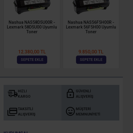
Nashua NAS58D5U00R -
Nashua NAS56F5H00R -
Na
Lexmark 58D5U00 Uyumlu
Lexmark 56F5H00 Uyumlu
HP 
Toner
Toner
12.380,00 TL
9.850,00 TL
SEPETE EKLE
SEPETE EKLE
HIZLI
GÜVENLI
KARGO
ALIŞVERIŞ
TAKSITLI
MÜŞTERI
ALIŞVERIŞ
MEMNUNIYETI