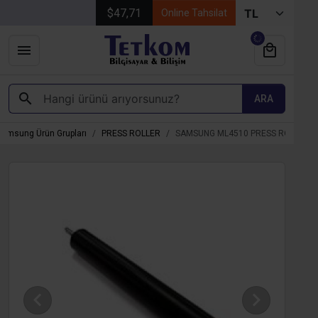
$47,71
Online Tahsilat
ARA
Samsung Ürün Grupları
PRESS ROLLER
SAMSUNG ML4510 PRESS ROLLER