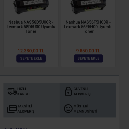
Nashua NAS58D5U00R -
Nashua NAS56F5H00R -
Na
Lexmark 58D5U00 Uyumlu
Lexmark 56F5H00 Uyumlu
HP 
Toner
Toner
12.380,00 TL
9.850,00 TL
SEPETE EKLE
SEPETE EKLE
HIZLI
GÜVENLI
KARGO
ALIŞVERIŞ
TAKSITLI
MÜŞTERI
ALIŞVERIŞ
MEMNUNIYETI