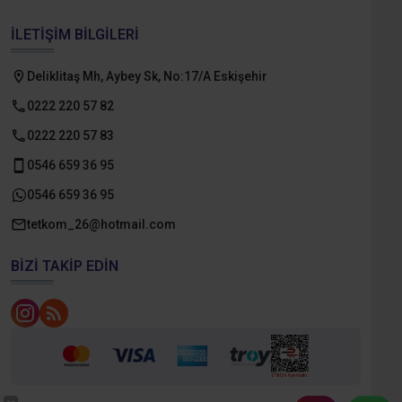
İLETIŞIM BILGILERI
Deliklitaş Mh, Aybey Sk, No:17/A Eskişehir
0222 220 57 82
0222 220 57 83
0546 659 36 95
0546 659 36 95
tetkom_26@hotmail.com
BIZI TAKIP EDIN