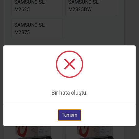
SAMSUNG SL-
SAMSUNG SL-
M2625
M2825DW
SAMSUNG SL-
M2875
Ürün hakkında
SAMSUNG MLT116L SİYAH MUADİL TONER
Benzer ürünler
Bir hata oluştu.
Tamam