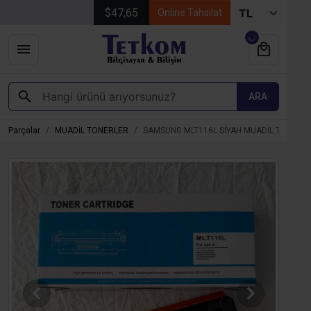
$47,65
Online Tahsilat
ARA
k Parçalar
MUADİL TONERLER
SAMSUNG MLT116L SİYAH MUADİL TONER